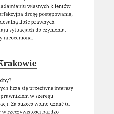
iadamianiu własnych klientów
erfekcyjną drogę postępowania,
olosalną ilość prawnych
zaju sytuacjach do czynienia,
 nieoceniona.
Krakowie
udny?
ych liczą się przeciwne interesy
d prawnikiem w szeregu
cji. Za sukces wolno uznać tu
e w rzeczywistości bardzo