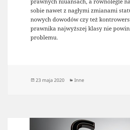
prawnych niuansach, a równolegle na 
sobie nawet z nagłymi zmianami stat
nowych dowodów czy też kontrowersy
prawnika najwyższej klasy nie powin
problemu.
Data
Kategorie
23 maja 2020
Inne
publikacji