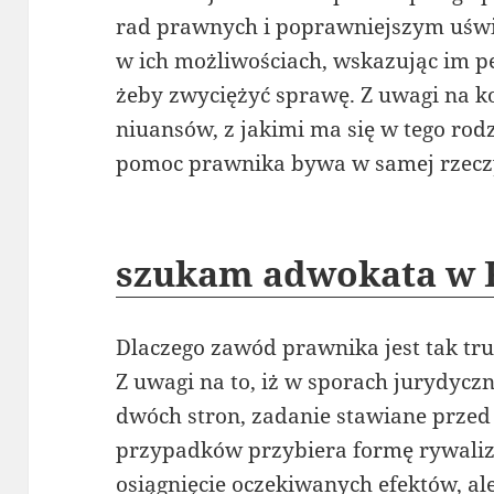
rad prawnych i poprawniejszym uśw
w ich możliwościach, wskazując im p
żeby zwyciężyć sprawę. Z uwagi na k
niuansów, z jakimi ma się w tego rod
pomoc prawnika bywa w samej rzeczy
szukam adwokata w 
Dlaczego zawód prawnika jest tak tr
Z uwagi na to, iż w sporach jurydyczn
dwóch stron, zadanie stawiane prze
przypadków przybiera formę rywaliza
osiągnięcie oczekiwanych efektów, al