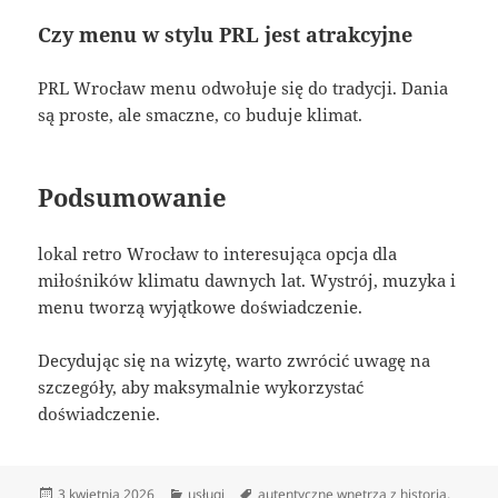
Czy menu w stylu PRL jest atrakcyjne
PRL Wrocław menu odwołuje się do tradycji. Dania
są proste, ale smaczne, co buduje klimat.
Podsumowanie
lokal retro Wrocław to interesująca opcja dla
miłośników klimatu dawnych lat. Wystrój, muzyka i
menu tworzą wyjątkowe doświadczenie.
Decydując się na wizytę, warto zwrócić uwagę na
szczegóły, aby maksymalnie wykorzystać
doświadczenie.
Data
Kategorie
Tagi
3 kwietnia 2026
usługi
autentyczne wnętrza z historią
,