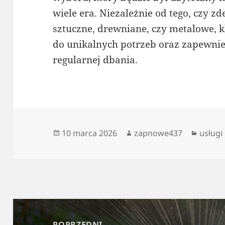
wiele era. Niezależnie od tego, czy z
sztuczne, drewniane, czy metalowe, 
do unikalnych potrzeb oraz zapewnie
regularnej dbania.
Data
Autor
Katego
10 marca 2026
zapnowe437
usługi
publikacji
Nawigacja
wpisu
POPRZEDNI