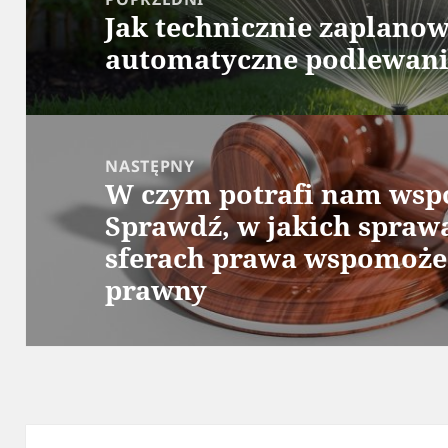
Jak technicznie zaplano
Poprzedni
automatyczne podlewani
wpis:
NASTĘPNY
W czym potrafi nam wsp
Następny
Sprawdź, w jakich sprawa
wpis:
sferach prawa wspomoże 
prawny