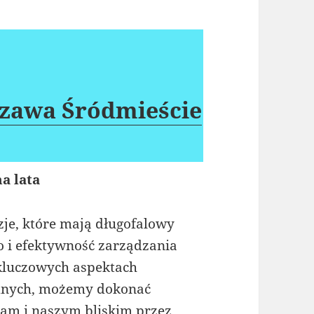
szawa Śródmieście
a lata
je, które mają długofalowy
o i efektywność zarządzania
 kluczowych aspektach
odnych, możemy dokonać
nam i naszym bliskim przez