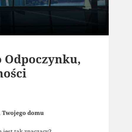
o Odpoczynku,
ności
ki Twojego domu
jest tak znaczący?