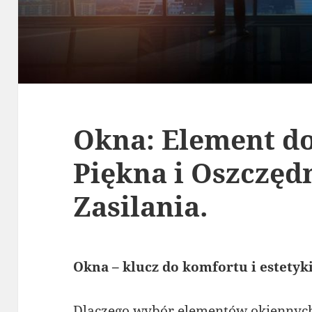
Okna: Element d
Piękna i Oszczęd
Zasilania.
Okna – klucz do komfortu i estety
Dlaczego wybór elementów okiennych 